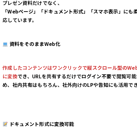
プレゼン資料だけでなく、
「
Webページ
」「
ドキュメント形式
」「
スマホ表示
」にも
応しています。
資料をそのままWeb化
作成したコンテンツはワンクリックで
縦スクロール型のWe
に変換
でき、URLを共有するだけで
ログイン不要
で閲覧可能
め、
社内共有
はもちろん、社外向けの
LP
や
告知
にも活用で
ドキュメント形式に変換可能