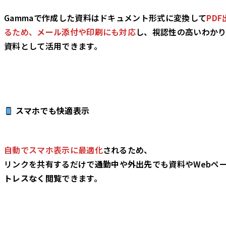
Gammaで作成した資料はドキュメント形式に変換して
PDF
るため、
メール添付
や
印刷
にも対応
し、視認性の高いわか
資料として活用できます。
スマホでも快適表示
自動でスマホ表示に最適化
されるため、
リンクを共有するだけで
通勤中
や
外出先
でも資料やWebペ
トレスなく閲覧
できます。