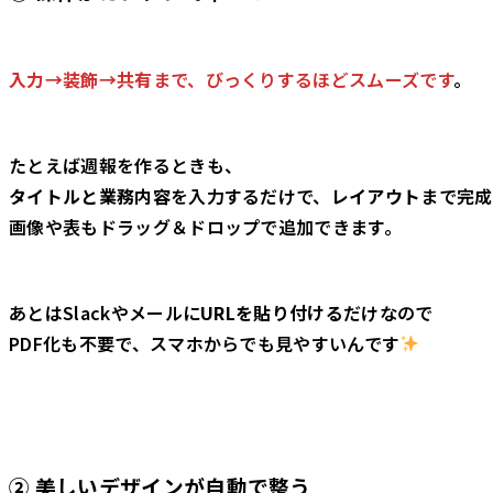
入力→装飾→共有
まで、びっくりするほどスムーズです
。
たとえば週報を作るときも、
タイトルと業務内容
を入力するだけで、
レイアウト
まで完成
画像や表もドラッグ＆ドロップで追加できます。
あとはSlackやメールに
URLを貼り付ける
だけなので
PDF化も不要で、スマホからでも見やすいんです
② 美しいデザインが自動で整う