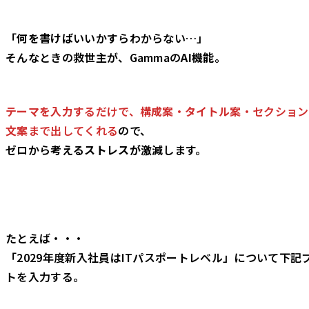
「
何を書けば
いいかすらわからない…」
そんなときの救世主が、Gammaの
AI機能
。
テーマを入力
するだけで、
構成案
・
タイトル案
・セクション
文案
まで出してくれる
ので、
ゼロから
考えるストレスが激減
します。
たとえば・・・
「2029年度新入社員はITパスポートレベル」について下記
トを入力する。