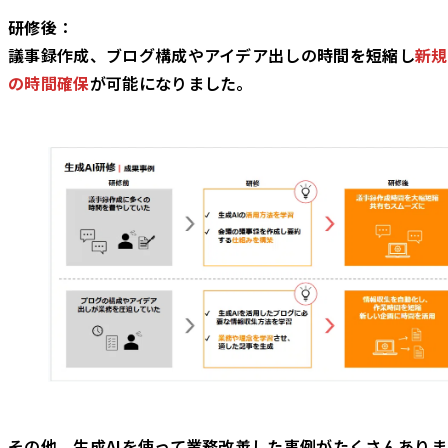
研修後
：
議事録作成、ブログ構成やアイデア出しの
時間を短縮
し
新規
の時間確保
が可能になりました。
その他、生成AIを使って業務改善した事例がたくさんあり